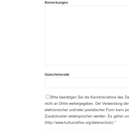
Bemerkungen
Bitte lassen Sie dieses Feld leer.
Gutscheincode
Bitte bestätigen Sie die Kenntnisnahme des D
nicht an Dritte weitergegeben. Der Verwendung d
elektronischer und/oder postalischer Form kann je
Zusatzkosten widersprochen werden. Es gelten 
(http://www.kulturzeitlos.org/datenschutz) *