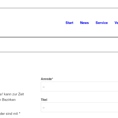
Start
News
Service
V
Anrede*
os!
kann zur Zeit
n Bezirken
Titel
elder sind mit
*