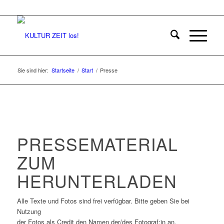
Sie sind hier:
Startseite
/
Start
/
Presse
PRESSEMATERIAL
ZUM
HERUNTERLADEN
Alle Texte und Fotos sind frei verfügbar. Bitte geben Sie bei
Nutzung
der Fotos als Credit den Namen der/des Fotograf:in an.