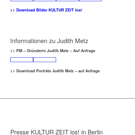
>> Download Bilder KULTUR ZEIT
los!
Informationen zu Judith Metz
>> P
M – Gr
ünderin Judith M
etz – Auf Anfrage
>> Do
wnload
Porträts
Ju
dith Metz – auf Anfrage
Presse KULTUR ZEIT
los!
in Berlin